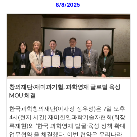
8
/
8
/2025
창의재단·재미과기협, 과학영재 글로벌 육성
MOU 체결
한국과학창의재단(이사장 정우성)은 7일 오후
4시(현지 시간) 재미한인과학기술자협회(회장
류재현)와 '한국 과학영재 발굴·육성 정책 확대
업무협약'을 체결했다. 이번 협약은 우리나라