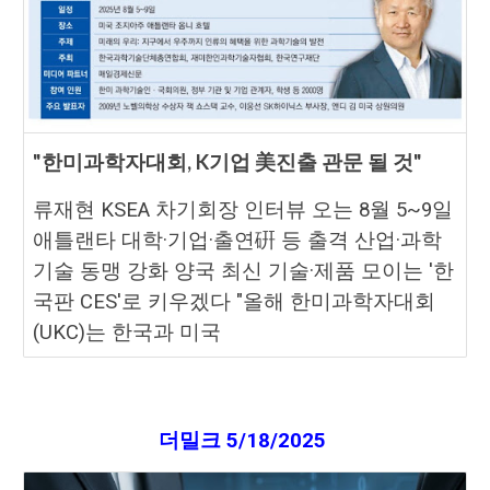
"한미과학자대회, K기업 美진출 관문 될 것"
류재현 KSEA 차기회장 인터뷰 오는 8월 5~9일
애틀랜타 대학·기업·출연硏 등 출격 산업·과학
기술 동맹 강화 양국 최신 기술·제품 모이는 '한
국판 CES'로 키우겠다 "올해 한미과학자대회
(UKC)는 한국과 미국
더밀크
5
/1
8
/2025