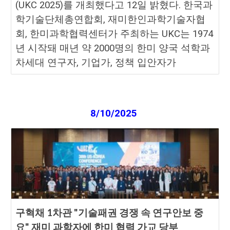
(UKC 2025)를 개최했다고 12일 밝혔다. 한국과
학기술단체총연합회, 재미한인과학기술자협
회, 한미과학협력센터가 주최하는 UKC는 1974
년 시작돼 매년 약 2000명의 한미 양국 석학과
차세대 연구자, 기업가, 정책 입안자가
8
/
10
/2025
구혁채 1차관 "기술패권 경쟁 속 연구안보 중
요" 재미 과학자에 한미 협력 가교 당부