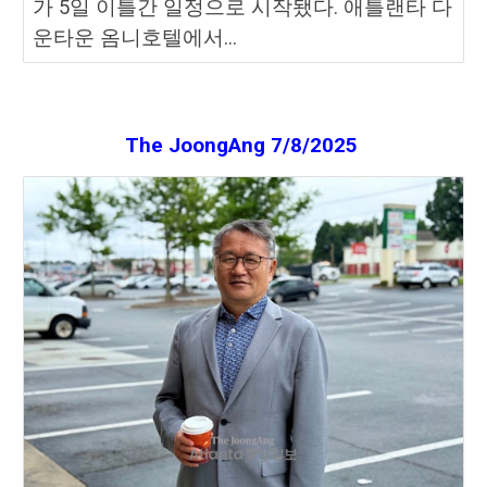
가 5일 이틀간 일정으로 시작됐다. 애틀랜타 다
운타운 옴니호텔에서...
The JoongAng
7
/
8
/2025